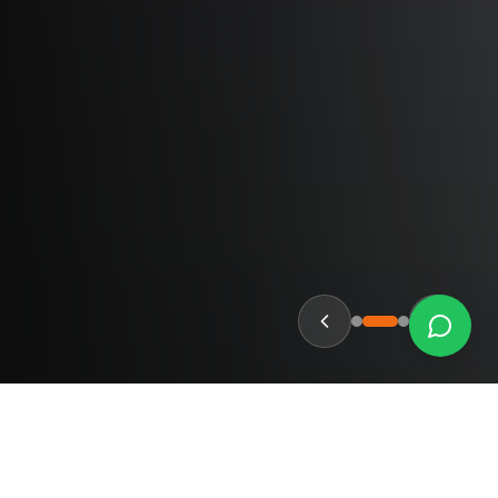
HITACHI
CASE
HYUNDAI
ISUZU
Marcas de repuestos para maquinaria pesada disponible
Repuestos CAT Caterpillar Colombia: partes de motor, tre
Repuestos Komatsu Colombia: excavadoras PC200, PC300,